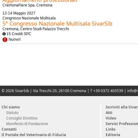
CremonaFiere Spa, Cremona
12-14 Maggio 2027
Congresso Nazionale Multisala
5° Congresso Nazionale Multisala SivarSib
Cremona, Centro Studi Palazzo Trecchi
15 Crediti SPC
Nuovo!
© 2026 SivarSib | Via Trecchi 20, 26100 Cremona | T +39 0372 403539 |
info@s
Chi siamo
Iscriviti alla Siva
Statuto
Atti
Consiglio Direttivo
Video
Manifesto di Fondazione
Servizi Profession
Contatti
Links
Il Portale del Veterinario di Fiducia
Editoria