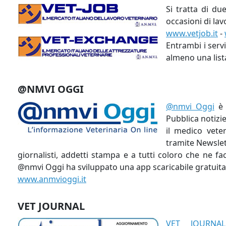
Si tratta di du
occasioni di lav
www.vetjob.it
-
Entrambi i servi
almeno una list
@NMVI OGGI
@nmvi Oggi
è 
Pubblica notizie
il medico vete
tramite Newslet
giornalisti, addetti stampa e a tutti coloro che ne fa
@nmvi Oggi ha sviluppato una app scaricabile gratuitam
www.anmvioggi.it
VET JOURNAL
VET JOURNAL