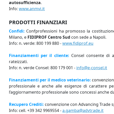
autosufficienza
.
Info:
www.anmvi.it
PRODOTTI FINANZIARI
Confidi:
Confprofessioni ha promosso la costituzione 
Milano, e
FIDIPROF Centro Sud
con sede a Napoli.
Info: n. verde: 800 199 880 -
www.fidiprof.eu
Finanziamenti per il cliente:
Consel consente di ac
rateizzati.
Info: n. verde Consel: 800 179 001 -
info@e-consel.it
Finanziamenti per il medico veterinario:
convenzione
professionale e anche alle esigenze di carattere pe
l’aggiornamento professionale sono concessi anche da
Recupero Crediti:
convenzione con Advancing Trade spa
Info: cell. +39 342 9969554 -
a.gamba@advtrade.it