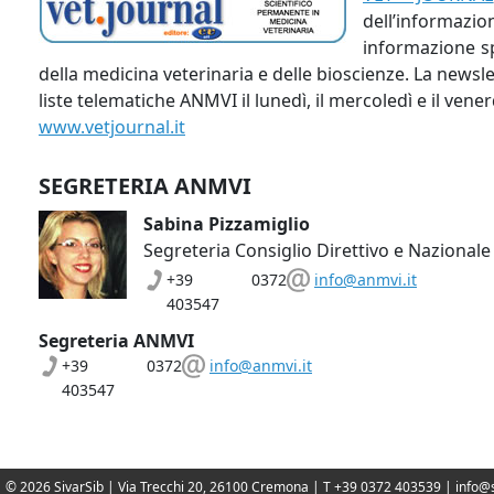
dell’informazion
informazione sp
della medicina veterinaria e delle bioscienze. La newslett
liste telematiche ANMVI il lunedì, il mercoledì e il vener
www.vetjournal.it
SEGRETERIA ANMVI
Sabina Pizzamiglio
Segreteria Consiglio Direttivo e Nazional
+39 0372
info@anmvi.it
403547
Segreteria ANMVI
+39 0372
info@anmvi.it
403547
© 2026 SivarSib | Via Trecchi 20, 26100 Cremona | T +39 0372 403539 |
info@s