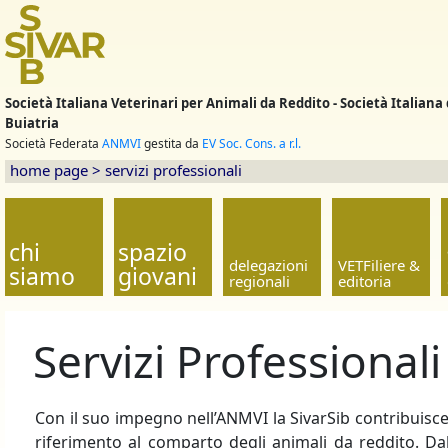
Società Italiana Veterinari per Animali da Reddito - Società Italiana 
Buiatria
Società Federata
ANMVI
gestita da
EV Soc. Cons. a r.l.
home page
>
servizi professionali
chi
spazio
delegazioni
VETFiliere &
siamo
giovani
regionali
editoria
Servizi Professionali
Con il suo impegno nell’ANMVI la SivarSib contribuisce 
riferimento al comparto degli animali da reddito. D