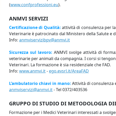
(
www.confprofessioni.eu
).
ANMVI SERVIZI
Certificazione di Qualità:
attività di consulenza per 
Veterinarie è patrocinato dal Ministero della Salute e d
Info:
anmviservizibpv@anmvi.it
Sicurezza sul lavoro:
ANMVI svolge attività di formaz
veterinarie per animali da compagnia. I corsi si tengono
Veterinari. La formazione è sia residenziale che FAD.
Info:
www.anmvi.it
-
ego.evsrl.it/AreaFAD
L’ambulatorio chiavi in mano:
Attività di consulenza 
anmviservizi@anmvi.it
- Tel 0372/403536
GRUPPO DI STUDIO DI METODOLOGIA DI
Formazione per i Medici Veterinari interessati a svolge